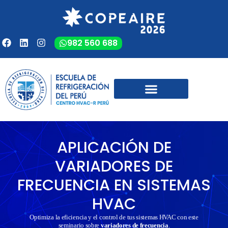
982 560 688
APLICACIÓN DE
VARIADORES DE
FRECUENCIA EN SISTEMAS
HVAC
Optimiza la eficiencia y el control de tus sistemas HVAC con este
seminario sobre
variadores de frecuencia
.